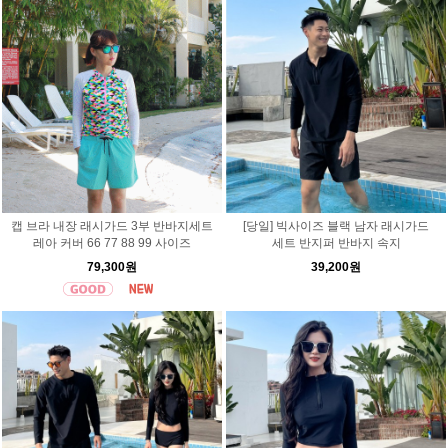
캡 브라 내장 래시가드 3부 반바지세트
[당일] 빅사이즈 블랙 남자 래시가드
레아 커버 66 77 88 99 사이즈
세트 반지퍼 반바지 속지
79,300원
39,200원