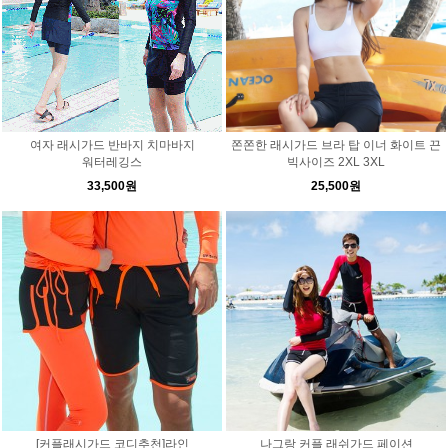
여자 래시가드 반바지 치마바지
쫀쫀한 래시가드 브라 탑 이너 화이트 끈
워터레깅스
빅사이즈 2XL 3XL
33,500원
25,500원
[커플래시가드 코디추천]라인
나그랑 커플 래쉬가드 페이션