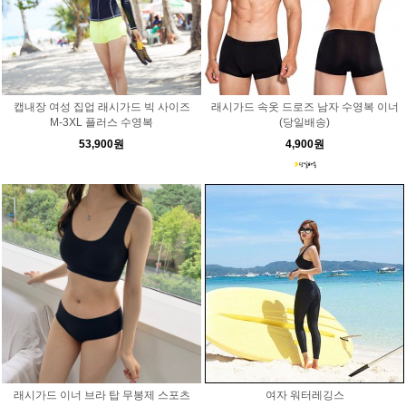
캡내장 여성 집업 래시가드 빅 사이즈
래시가드 속옷 드로즈 남자 수영복 이너
M-3XL 플러스 수영복
(당일배송)
53,900원
4,900원
래시가드 이너 브라 탑 무봉제 스포츠
여자 워터레깅스