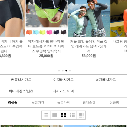
커플 집업 플레인 커플 집
나그랑 형광 오렌지 남자
[UV Tech]플레인 남성래
업 래쉬가드 남녀 2장가
래쉬가드
쉬가드
격
18,500원
42,500원
58,000원
커플래시가드
여자래시가드
남자래시가드
워터래깅스/팬츠
래시가드 이너
최신순
낮은가격
높은가격
판매순위
상품명