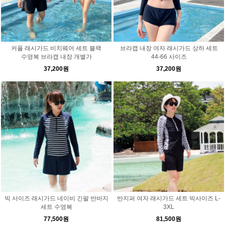
커플 래시가드 비치웨어 세트 블랙
브라캡 내장 여자 래시가드 상하 세트
수영복 브라캡 내장 개별가
44-66 사이즈
37,200원
37,200원
빅 사이즈 래시가드 네이비 긴팔 반바지
반지퍼 여자 래시가드 세트 빅사이즈 L-
세트 수영복
3XL
77,500원
81,500원