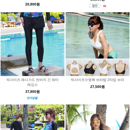
20,900원
빅사이즈 래시가드 반바지 긴 워터
빅사이즈수영복 브라탑 2타입 브라
레깅스
27,500원
37,900원