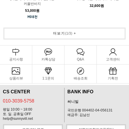
커플반바지
32,600원
53,000원
더보기
(
1
/
3
)
+
공지사항
카톡상담
Q&A
고객센터
상품리뷰
1:1문의
배송조회
기획전
CS CENTER
BANK INFO
010-3039-5758
써니빌
평일 10:00 ~ 18:00
국민은행 004402-04-056131
토. 일. 공휴일 OFF
예금주: 김남선
help@sunnyvill.net