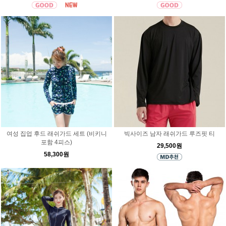
여성 집업 후드 래쉬가드 세트 (비키니
빅사이즈 남자 래쉬가드 루즈핏 티
포함 4피스)
29,500원
58,300원