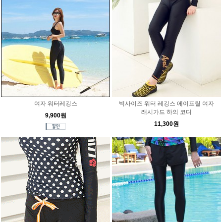
여자 워터레깅스
빅사이즈 워터 레깅스 에이프릴 여자
래시가드 하의 코디
9,900원
11,300원