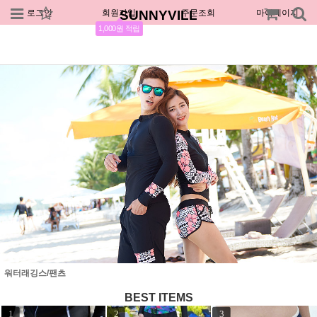
로그인
회원가입
SUNNYVILL
주문조회
마이페이지
1,000원 적립
워터래깅스/팬츠
BEST ITEMS
1
2
3