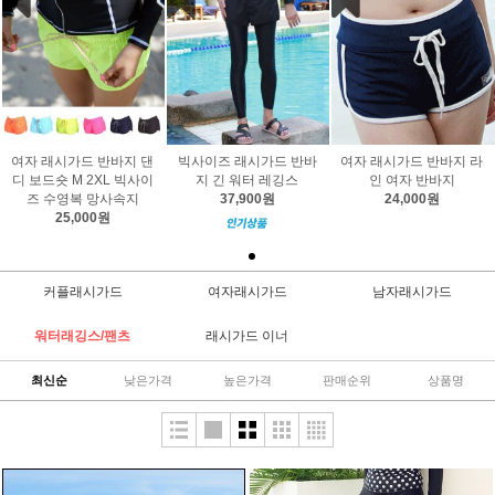
여자 래시가드 반바지 댄
빅사이즈 래시가드 반바
여자 래시가드 반바지 라
디 보드숏 M 2XL 빅사이
지 긴 워터 레깅스
인 여자 반바지
즈 수영복 망사속지
37,900원
24,000원
25,000원
커플래시가드
여자래시가드
남자래시가드
워터래깅스/팬츠
래시가드 이너
최신순
낮은가격
높은가격
판매순위
상품명