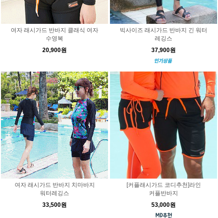
여자 래시가드 반바지 클래식 여자
빅사이즈 래시가드 반바지 긴 워터
수영복
레깅스
20,900원
37,900원
여자 래시가드 반바지 치마바지
[커플래시가드 코디추천]라인
워터레깅스
커플반바지
33,500원
53,000원