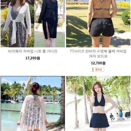
비치웨어 커버업 니트 롱 가디건
77사이즈 반바지 수영복 블랙 커버업
여자 보드숏
17,200원
12,700원