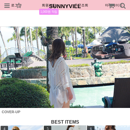
로그인
회원가입
SUNNYVILL
주문조회
마이페이지
1,000원 적립
COVER-UP
BEST ITEMS
7
8
9