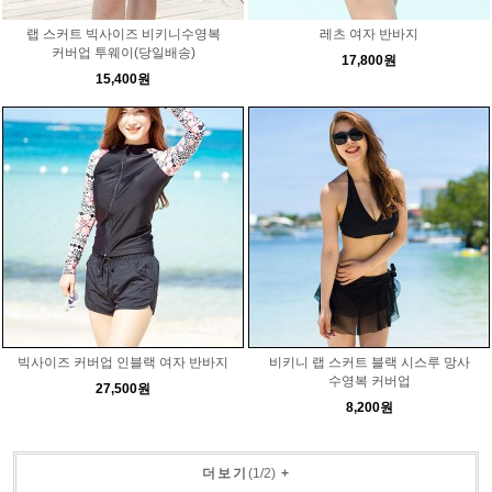
랩 스커트 빅사이즈 비키니수영복
레츠 여자 반바지
커버업 투웨이(당일배송)
17,800원
15,400원
빅사이즈 커버업 인블랙 여자 반바지
비키니 랩 스커트 블랙 시스루 망사
수영복 커버업
27,500원
8,200원
더보기
(
1
/
2
)
+