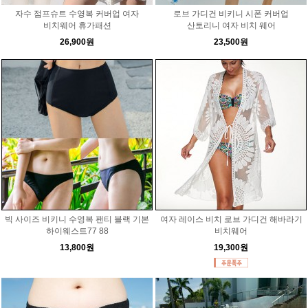
자수 점프슈트 수영복 커버업 여자
로브 가디건 비키니 시폰 커버업
비치웨어 휴가패션
산토리니 여자 비치 웨어
26,900원
23,500원
빅 사이즈 비키니 수영복 팬티 블랙 기본
여자 레이스 비치 로브 가디건 해바라기
하이웨스트77 88
비치웨어
13,800원
19,300원