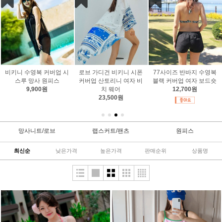
빅사이즈 커버업 로즈 레
랩 스커트 빅사이즈 비키
빅 사이즈 반바지 여자 블
이스 로브
니수영복 커버업 투웨이
랙 일자 바지 수영복 망사
21,700원
(당일배송)
속지
15,400원
33,500원
망사니트/로브
랩스커트/팬츠
원피스
최신순
낮은가격
높은가격
판매순위
상품명