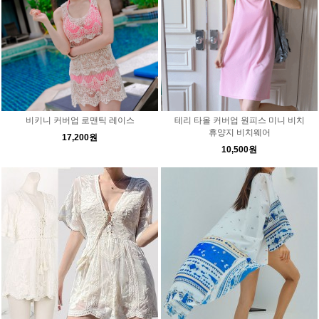
비키니 커버업 로맨틱 레이스
테리 타올 커버업 원피스 미니 비치
휴양지 비치웨어
17,200원
10,500원