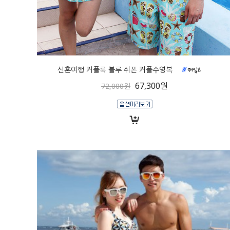
신혼여행 커플룩 블루 쉬폰 커플수영복
67,300원
72,000원