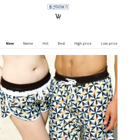
New
Name
Hot
Best
High price
Low price