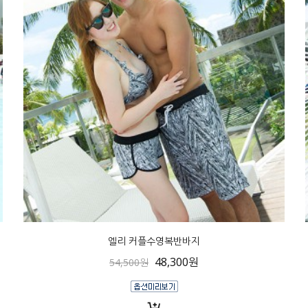
엘리 커플수영복반바지
48,300원
54,500원