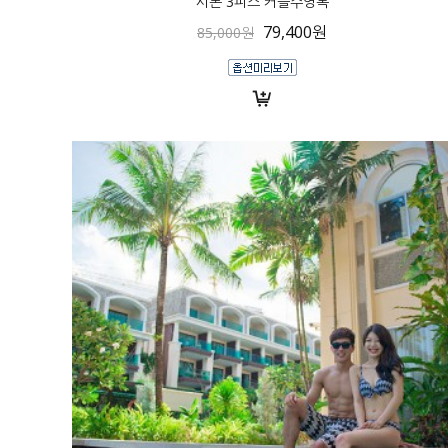
시폰 3피스 커플수영복
79,400원
85,000원