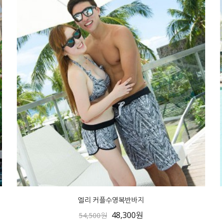
엘리 커플수영복반바지
48,300원
54,500원