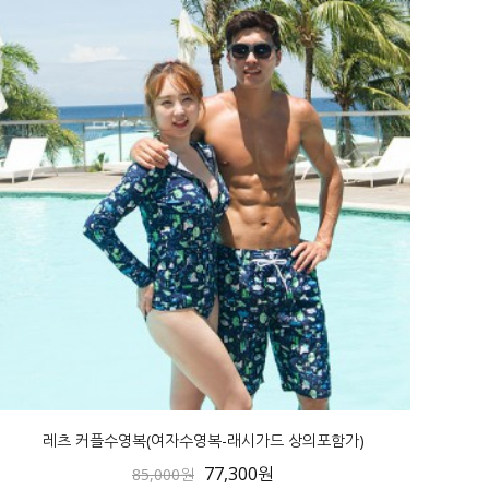
레츠 커플수영복(여자수영복-래시가드 상의포함가)
77,300원
85,000원