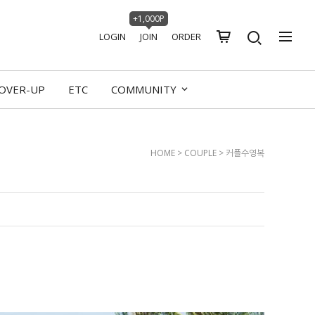
+1,000P
LOGIN
JOIN
ORDER
OVER-UP
ETC
COMMUNITY
HOME
>
COUPLE
>
커플수영복