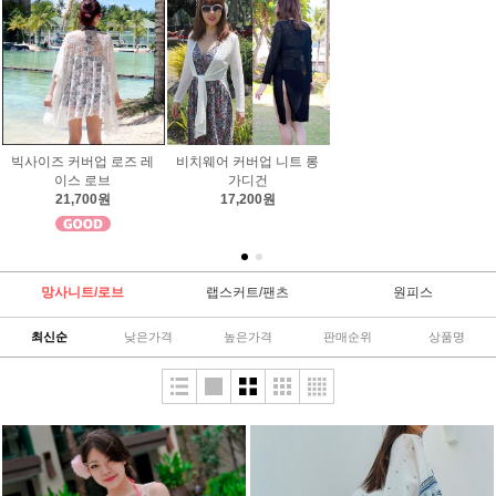
여자 레이스 비치 로브 가
비치웨어 원피스 웨이브
로브 가디건 비키니 시폰
디건 해바라기 비치웨어
니트 커버탑
커버업 산토리니 여자 비
19,300원
17,400원
치 웨어
23,500원
망사니트/로브
랩스커트/팬츠
원피스
최신순
낮은가격
높은가격
판매순위
상품명