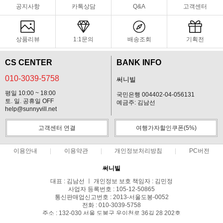
공지사항
카톡상담
Q&A
고객센터
상품리뷰
1:1문의
배송조회
기획전
CS CENTER
BANK INFO
010-3039-5758
써니빌
평일 10:00 ~ 18:00
국민은행 004402-04-056131
토. 일. 공휴일 OFF
예금주: 김남선
help@sunnyvill.net
고객센터 연결
여행가자할인쿠폰(5%)
이용안내
이용약관
개인정보처리방침
PC버전
써니빌
대표 : 김남선 ㅣ 개인정보 보호 책임자 : 김민정
사업자 등록번호 : 105-12-50865
통신판매업신고번호 : 2013-서울도봉-0052
전화 : 010-3039-5758
주소 : 132-030 서울 도봉구 우이천로 36길 28 202호