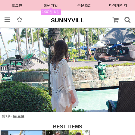
로그인
회원가입
주문조회
마이페이지
1,000원 적립
SUNNYVILL
망사니트/로브
BEST ITEMS
1
2
3