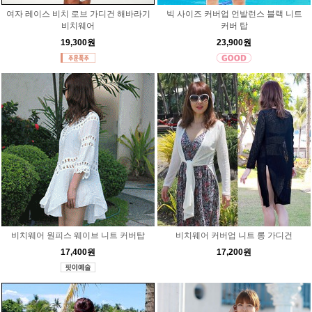
여자 레이스 비치 로브 가디건 해바라기
빅 사이즈 커버업 언발런스 블랙 니트
비치웨어
커버 탑
19,300원
23,900원
비치웨어 원피스 웨이브 니트 커버탑
비치웨어 커버업 니트 롱 가디건
17,400원
17,200원