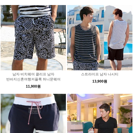
남자 비치웨어 클리프 남자
스트라이프 남자 나시티
반바지신혼여행커플룩 허니문웨어
13,900원
11,900원