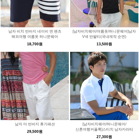
남자 비치 반바지 네이비 면 팬츠
[남자비치웨어/여름옷/허니문웨어]남자
해외여행 여름옷 허니문웨어
V넥 반팔티(국내제작 순면)
18,700원
13,500원
남자 마 반바지 휴가패션
[남자비치웨어/허니문웨어/
신혼여행커플룩]스티치 남자카라티
29,500원
27,300원