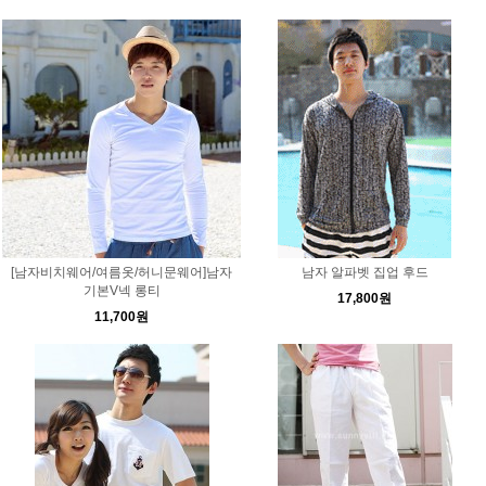
[남자비치웨어/여름옷/허니문웨어]남자
남자 알파벳 집업 후드
기본V넥 롱티
17,800원
11,700원