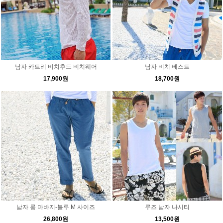
남자 카트리 비치후드 비치웨어
남자 비치 베스트
17,900원
18,700원
남자 롱 마바지-블루 M 사이즈
루즈 남자 나시티
26,800원
13,500원