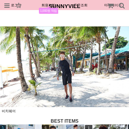
로그인
회원가입
SUNNYVILL
주문조회
마이페이지
1,000원 적립
비치웨어
BEST ITEMS
1
2
3