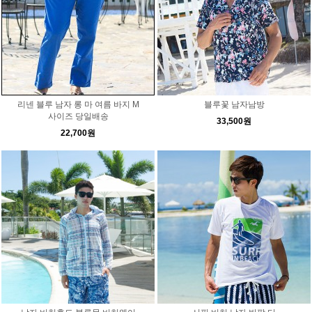
리넨 블루 남자 롱 마 여름 바지 M
블루꽃 남자남방
사이즈 당일배송
33,500원
22,700원