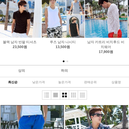
남자 카트리 비치후드 비
리넨 블루 남자 롱 마 여름
스트라이프 남자 나시티
치웨어
바지 M 사이즈 당일배송
13,900원
17,900원
22,700원
상의
하의
최신순
낮은가격
높은가격
판매순위
상품명