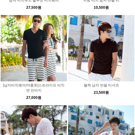
남자 비치후드 블루문 비치웨어
서핑 비치 남자 반팔 티
27,500원
10,500원
[남자비치웨어/여름옷]스트라이프 비치
블랙 남자 반팔 티셔츠
면 반바지
23,500원
27,000원