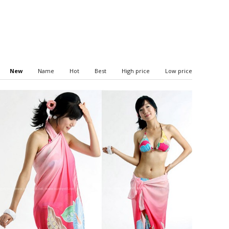
New
Name
Hot
Best
High price
Low price