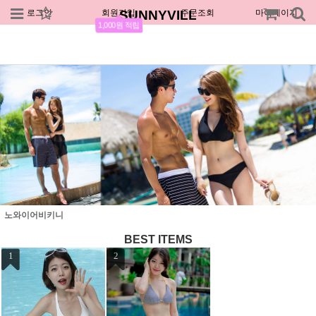
로그인
회원가입
SUNNYVILL
주문조회
마이페이지
1,000원 적립
노와이어비키니
BEST ITEMS
1
2