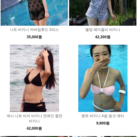
니트 비키니 커버업후드 3피스
멜방 페이즐리 비키니
35,000원
42,300원
섹시 니트 바지 비키니 연예인 협찬
밴듀 비키니 A컵 핑크 큐티
비키니
9,900원
42,000원