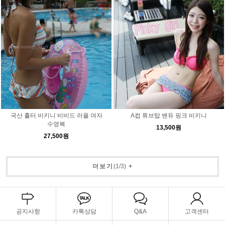
국산 홀터 비키니 비비드 러플 여자
A컵 튜브탑 밴듀 핑크 비키니
수영복
13,500원
27,500원
더보기
(
1
/
3
)
+
공지사항
카톡상담
Q&A
고객센터