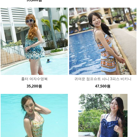
35,800원
홀터 여자수영복
귀여운 점프슈트 샤니 3피스 비키니
35,200원
47,500원