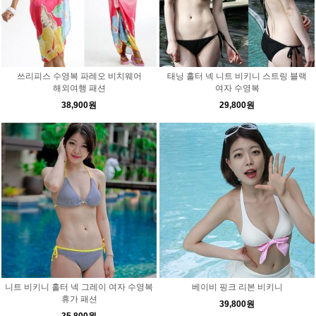
쓰리피스 수영복 파레오 비치웨어
태닝 홀터 넥 니트 비키니 스트링 블랙
해외여행 패션
여자 수영복
38,900원
29,800원
니트 비키니 홀터 넥 그레이 여자 수영복
베이비 핑크 리본 비키니
휴가 패션
39,800원