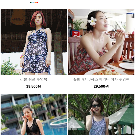
리본 쉬폰 수영복
꽃반바지 3피스 비키니 여자 수영복
39,500원
29,500원