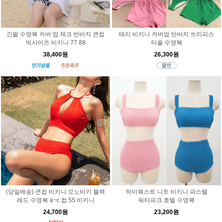
긴팔 수영복 커버 업 체크 반바지 큰컵
테리 비키니 커버업 반바지 쓰리피스
빅사이즈 비키니 77 88
타올 수영복
38,400원
26,300원
(당일배송) 큰컵 비키니 모노비키 블랙
하이웨스트 니트 비키니 파스텔
레드 수영복 a~c 컵 55 비키니
워터파크 호텔 수영복
24,700원
23,200원