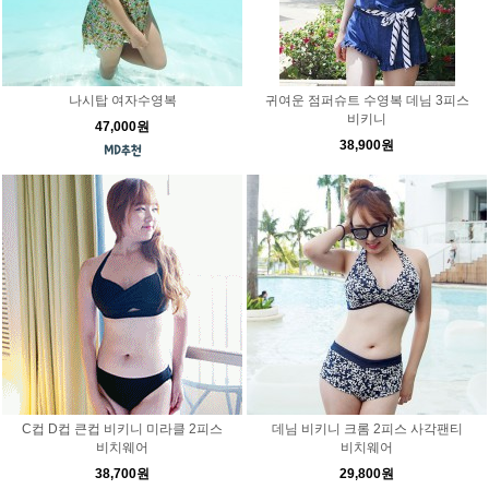
나시탑 여자수영복
귀여운 점퍼슈트 수영복 데님 3피스
비키니
47,000원
38,900원
C컵 D컵 큰컵 비키니 미라클 2피스
데님 비키니 크롬 2피스 사각팬티
비치웨어
비치웨어
38,700원
29,800원