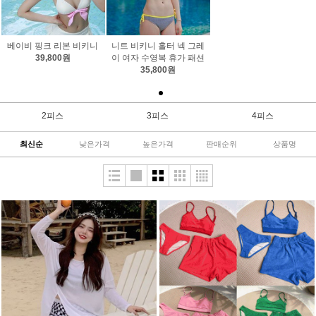
베이비 핑크 리본 비키니
니트 비키니 홀터 넥 그레
39,800원
이 여자 수영복 휴가 패션
35,800원
2피스
3피스
4피스
최신순
낮은가격
높은가격
판매순위
상품명