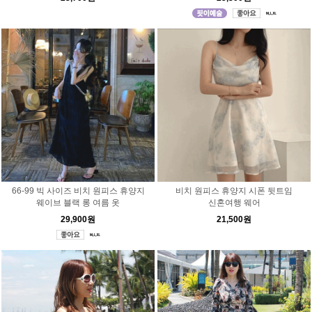
66-99 빅 사이즈 비치 원피스 휴양지
비치 원피스 휴양지 시폰 뒷트임
웨이브 블랙 롱 여름 옷
신혼여행 웨어
29,900원
21,500원