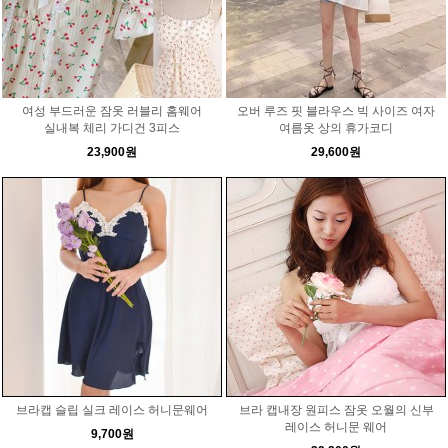
여성 부드러운 잠옷 러블리 홈웨어
오버 루즈 핏 블라우스 빅 사이즈 여자
실내복 체리 가디건 3피스
여름옷 상의 휴가코디
23,900원
29,600원
브라캡 슬립 실크 레이스 허니문웨어
브라 캡내장 원피스 잠옷 오월의 신부
레이스 허니문 웨어
9,700원