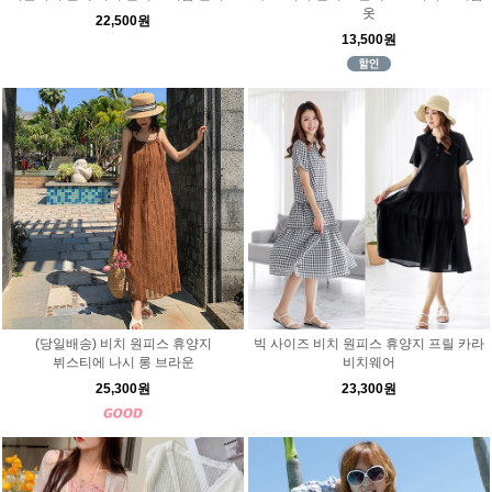
옷
22,500원
13,500원
(당일배송) 비치 원피스 휴양지
빅 사이즈 비치 원피스 휴양지 프릴 카라
뷔스티에 나시 롱 브라운
비치웨어
25,300원
23,300원