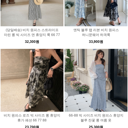
(당일배송) 비치 원피스 스트라이프
엔틱 블루 랩 리본 비치 원피스
마린 롱 빅 사이즈 면 휴양지 룩 66 77
허니문웨어 하객룩
32,300원
33,900원
비치 원피스 로즈 빅 사이즈 롱 휴양지
66-88 빅 사이즈 비치 원피스 휴양지
휴가 패션 66 77 88
블루 잔꽃 롱 여름 옷
23,700원
25,300원