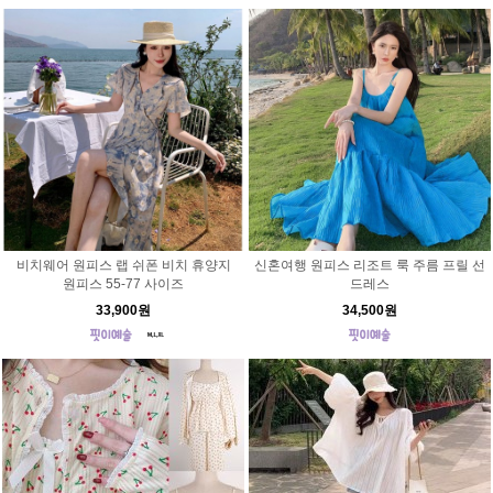
비치웨어 원피스 랩 쉬폰 비치 휴양지
신혼여행 원피스 리조트 룩 주름 프릴 선
원피스 55-77 사이즈
드레스
33,900원
34,500원