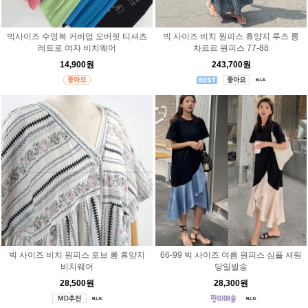
빅사이즈 수영복 커버업 오버핏 티셔츠
빅 사이즈 비치 원피스 휴양지 루즈 롱
레트로 여자 비치웨어
차르르 원피스 77-88
14,900원
243,700원
빅 사이즈 비치 원피스 로브 롱 휴양지
66-99 빅 사이즈 여름 원피스 심플 셔링
비치웨어
당일발송
28,500원
28,300원