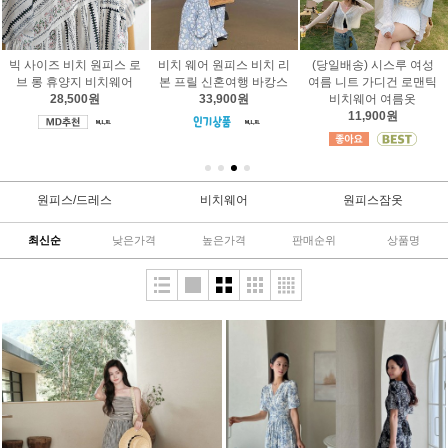
여성 부드러운 잠옷 러블
브라캡 슬립 실크 레이스
빅사이즈 비치웨어 데님
리 홈웨어 실내복 체리 가
허니문웨어
팬츠 99사이즈 여름옷
디건 3피스
9,700원
28,700원
23,900원
원피스/드레스
비치웨어
원피스잠옷
최신순
낮은가격
높은가격
판매순위
상품명