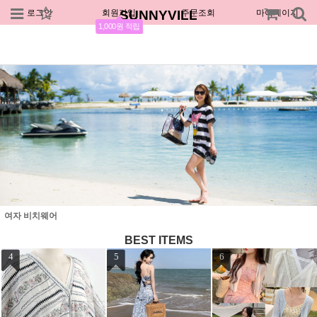
로그인
회원가입
SUNNYVILL
주문조회
마이페이지
1,000원 적립
여자 비치웨어
BEST ITEMS
7
8
9