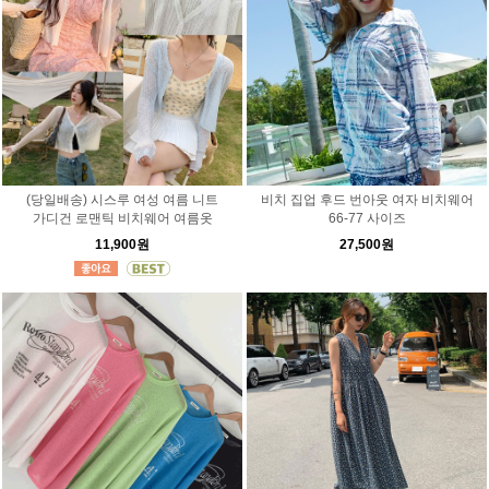
(당일배송) 시스루 여성 여름 니트
비치 집업 후드 번아웃 여자 비치웨어
가디건 로맨틱 비치웨어 여름옷
66-77 사이즈
11,900원
27,500원