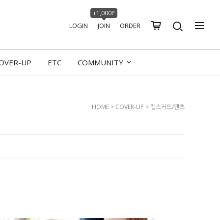
+1,000P
LOGIN
JOIN
ORDER
OVER-UP
ETC
COMMUNITY
HOME
>
COVER-UP
>
랩스커트/팬츠