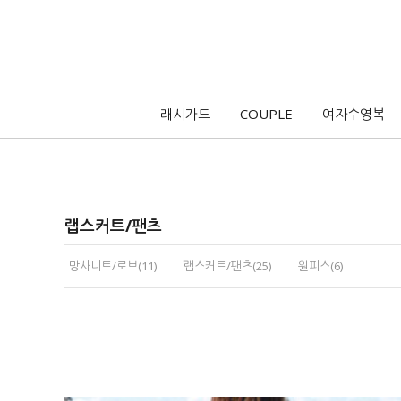
래시가드
COUPLE
여자수영복
랩스커트/팬츠
망사니트/로브(11)
랩스커트/팬츠(25)
원피스(6)