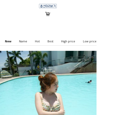
New
Name
Hot
Best
High price
Low price