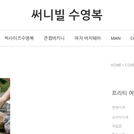
써니빌 수영복
빅사이즈수영복
큰컵비키니
여자 비치웨어
MAN
C
HOME
>
COVE
프리티 여
판매가격
소비자가격
적립금