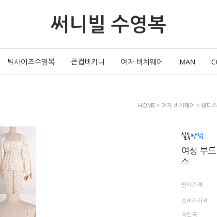
써니빌 수영복
빅사이즈수영복
큰컵비키니
여자 비치웨어
MAN
C
HOME
>
여자 비치웨어
>
원피스
여성 부드
스
판매가격
소비자가격
적립금