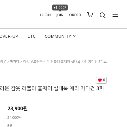
+1,000P
LOGIN
JOIN
ORDER
OVER-UP
ETC
COMMUNITY
잠옷
>
파자마
> 여성 부드러운 잠옷 러블리 홈웨어 실내복 체리 가디건 3피스
0
러운 잠옷 러블리 홈웨어 실내복 체리 가디건 3피
23,900원
24,000원
5%