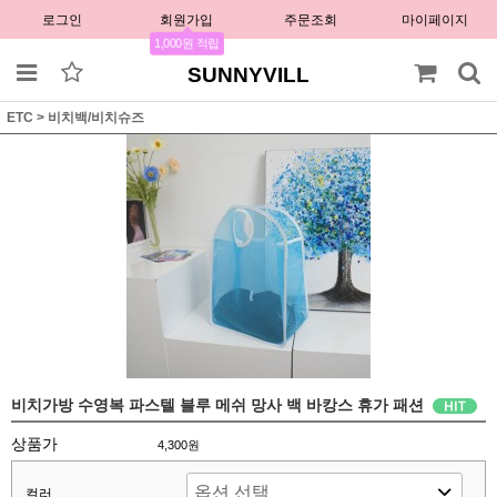
로그인
회원가입
주문조회
마이페이지
1,000원 적립
SUNNYVILL
ETC
>
비치백/비치슈즈
비치가방 수영복 파스텔 블루 메쉬 망사 백 바캉스 휴가 패션
상품가
4,300원
컬러