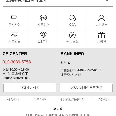
교환/반품/취소 안내 보기
공지사항
카톡상담
Q&A
고객센터
상품리뷰
1:1문의
배송조회
기획전
CS CENTER
BANK INFO
010-3039-5758
써니빌
평일 10:00 ~ 18:00
국민은행 004402-04-056131
토. 일. 공휴일 OFF
예금주: 김남선
help@sunnyvill.net
고객센터 연결
여행가자할인쿠폰(5%)
이용안내
이용약관
개인정보처리방침
PC버전
써니빌
대표 : 김남선 ㅣ 개인정보 보호 책임자 : 김민정