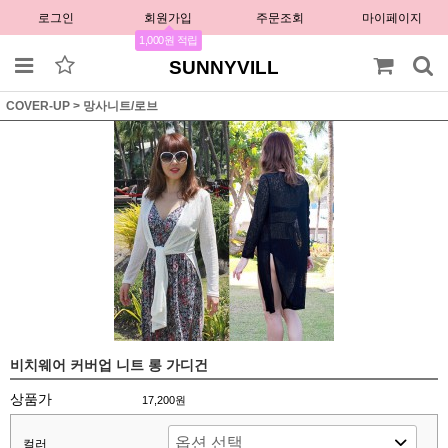
로그인
회원가입
주문조회
마이페이지
1,000원 적립
SUNNYVILL
COVER-UP
>
망사니트/로브
비치웨어 커버업 니트 롱 가디건
상품가
17,200원
컬러