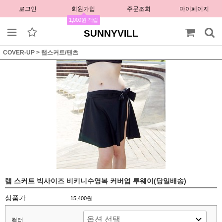
로그인
회원가입
주문조회
마이페이지
1,000원 적립
SUNNYVILL
COVER-UP
>
랩스커트/팬츠
랩 스커트 빅사이즈 비키니수영복 커버업 투웨이(당일배송)
상품가
15,400원
컬러