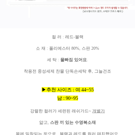
컬 러 : 레드-블랙
소 재 : 폴리에스터 80%, 스판 20%
세 탁 :
물빠짐 있어요
.
착용전 중성세제 찬물 단독손세탁 후, 그늘건조
▶추천 사이즈 : 여 44~55
남 : 90~95
강렬한 컬러가 세련된 래쉬가드~
개별가
얇고,
스판 끼 있는 수영복소재
몸에 밀착되는 핏으로...블랙과 레드를 컬러 매치했어요.