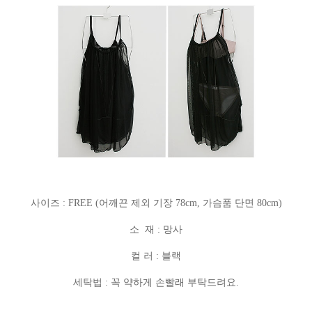
사이즈 : FREE (어깨끈 제외 기장 78cm, 가슴품 단면 80cm)
소 재 : 망사
컬 러 : 블랙
세탁법 : 꼭 약하게 손빨래 부탁드려요.