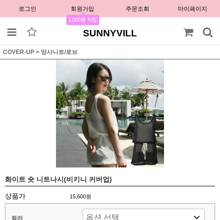
로그인
회원가입
주문조회
마이페이지
1,000원 적립
SUNNYVILL
COVER-UP
>
망사니트/로브
화이트 숏 니트나시(비키니 커버업)
상품가
15,600원
컬러