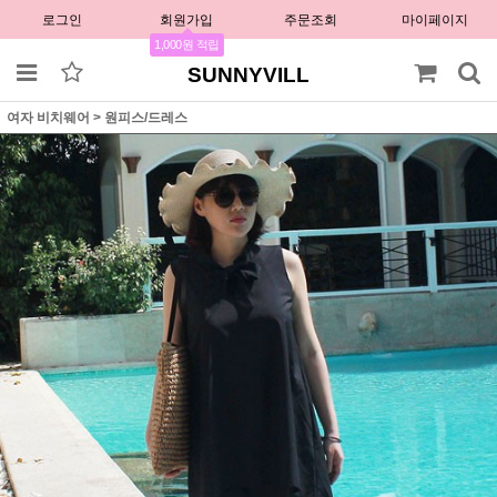
로그인
회원가입
주문조회
마이페이지
1,000원 적립
SUNNYVILL
여자 비치웨어
>
원피스/드레스