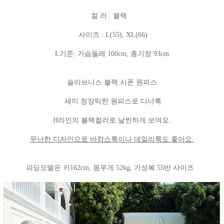
컬 러 : 블랙
사이즈 : L(55), XL(66)
L기준: 가슴둘레 100cm, 총기장 93cm
슬리브니스 블랙 시폰 원피스
새미 정장틱한 원피스로 디너룩
H라인의 블랙컬러로 날씬하게 보여요.
무난한 디자인으로 바캉스룩이나 데일리룩도 좋아요.
피딩모델은 키162cm, 몸무게 52kg, 기성복 55반 사이즈