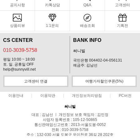
공지사항
카톡상담
Q&A
고객센터
상품리뷰
1:1문의
배송조회
기획전
CS CENTER
BANK INFO
010-3039-5758
써니빌
평일 10:00 ~ 18:00
국민은행 004402-04-056131
토. 일. 공휴일 OFF
예금주: 김남선
help@sunnyvill.net
고객센터 연결
여행가자할인쿠폰(5%)
이용안내
이용약관
개인정보처리방침
PC버전
써니빌
대표 : 김남선 ㅣ 개인정보 보호 책임자 : 김민정
사업자 등록번호 : 105-12-50865
통신판매업신고번호 : 2013-서울도봉-0052
전화 : 010-3039-5758
주소 : 132-030 서울 도봉구 우이천로 36길 28 202호