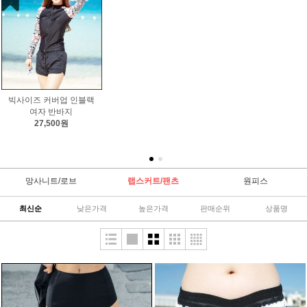
77사이즈 반바지 수영복
랩 스커트 빅사이즈 비키
빅 사이즈 반바지 여자 블
블랙 커버업 여자 보드숏
니수영복 커버업 투웨이
랙 일자 바지 수영복 망사
12,700원
(당일배송)
속지
15,400원
33,500원
망사니트/로브
랩스커트/팬츠
원피스
최신순
낮은가격
높은가격
판매순위
상품명