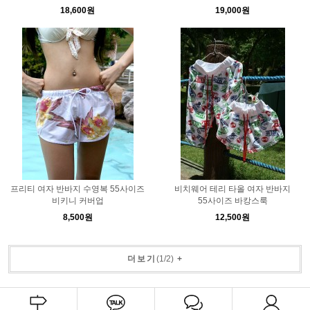
18,600원
19,000원
프리티 여자 반바지 수영복 55사이즈
비치웨어 테리 타올 여자 반바지
비키니 커버업
55사이즈 바캉스룩
8,500원
12,500원
더보기
(
1
/
2
)
+