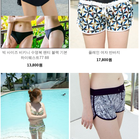
빅 사이즈 비키니 수영복 팬티 블랙 기본
플레인 여자 반바지
하이웨스트77 88
17,800원
13,800원