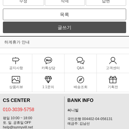
수정
삭제
답변
목록
글쓰기
하계휴가 안내
공지사항
카톡상담
Q&A
고객센터
상품리뷰
1:1문의
배송조회
기획전
CS CENTER
BANK INFO
010-3039-5758
써니빌
평일 10:00 ~ 18:00
국민은행 004402-04-056131
토. 일. 공휴일 OFF
예금주: 김남선
help@sunnyvill.net