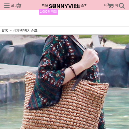
로그인
회원가입
SUNNYVILL
주문조회
마이페이지
1,000원 적립
ETC
>
비치백/비치슈즈