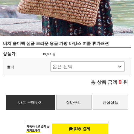
비치 솔더백 심플 브라운 왕골 가방 바캉스 여름 휴가패션
상품가
19,400원
컬러
0
총 상품 금액
원
바로 구매하기
장바구니
관심상품