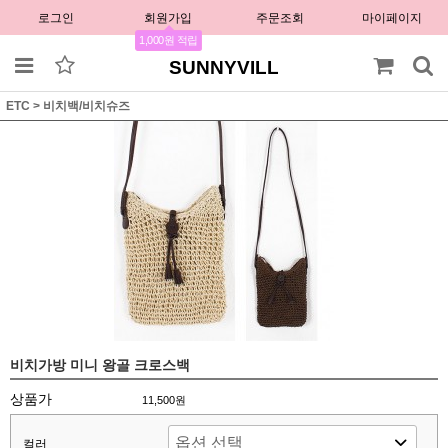
로그인
회원가입
주문조회
마이페이지
1,000원 적립
SUNNYVILL
ETC
>
비치백/비치슈즈
비치가방 미니 왕골 크로스백
상품가
11,500원
컬러