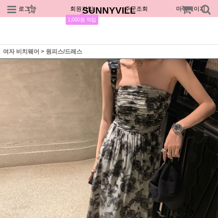
로그인
회원가입
SUNNYVILL
주문조회
마이페이지
1,000원 적립
여자 비치웨어
>
원피스/드레스